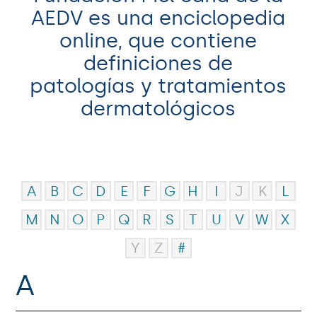
AEDV es una enciclopedia
online, que contiene
definiciones de
patologías y tratamientos
dermatológicos
A
B
C
D
E
F
G
H
I
J
K
L
M
N
O
P
Q
R
S
T
U
V
W
X
Y
Z
#
A