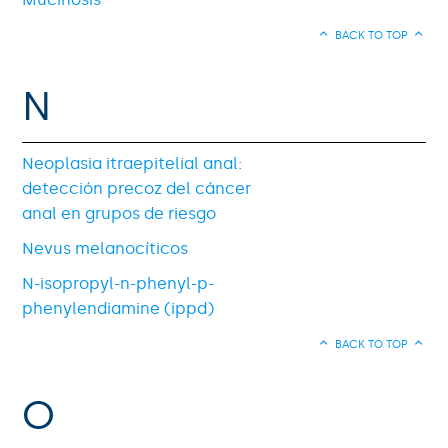
BACK TO TOP
N
Neoplasia itraepitelial anal:
detección precoz del cáncer
anal en grupos de riesgo
Nevus melanocíticos
N-isopropyl-n-phenyl-p-
phenylendiamine (ippd)
BACK TO TOP
O