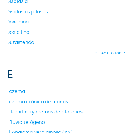
Displasia
Displasias pilosas
Doxepina
Doxicilina
Dutasterida
BACK TO TOP
E
Eczema
Eczema crónico de manos
Eflornitina y cremas depilatorias
Efluvio telógeno
El Angioma Serpiginoso (AS)