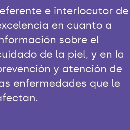
referente e interlocutor de
excelencia en cuanto a
información sobre el
cuidado de la piel, y en la
prevención y atención de
las enfermedades que le
afectan.