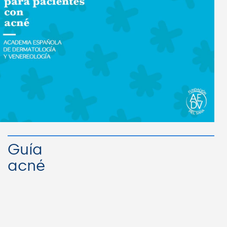
Guía
acné