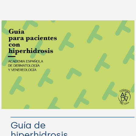
Guía de
hiperhidrosis