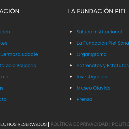
ACIÓN
LA FUNDACIÓN PIEL
ción
Saludo Institucional
tes
La Fundación Piel Sana
 Dermosaludable
Organigrama
ología Solidaria
Patronatos y Estatutos
erma
Investigación
as
Museo Olavide
cto
Prensa
RECHOS RESERVADOS |
POLÍTICA DE PRIVACIDAD
|
POLÍTI