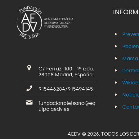
INFORM
Preven
Pacien
Marca
C/ Ferraz, 100 - 1º izda.
Dermat
28008 Madrid, España.
Wikid
915446284/915494145
Notici
fundacionpielsana@eq
Conta
uipo.aedv.es
AEDV © 2026. TODOS LOS DE