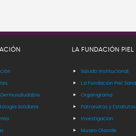
ACIÓN
LA FUNDACIÓN PIEL
ción
Saludo Institucional
tes
La Fundación Piel Sana
 Dermosaludable
Organigrama
ología Solidaria
Patronatos y Estatutos
erma
Investigación
as
Museo Olavide