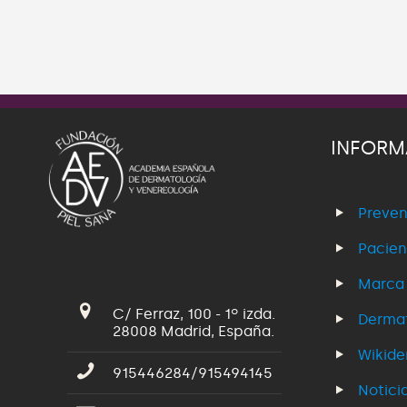
INFORM
Preven
Pacien
Marca
C/ Ferraz, 100 - 1º izda.
Dermat
28008 Madrid, España.
Wikid
915446284/915494145
Notici