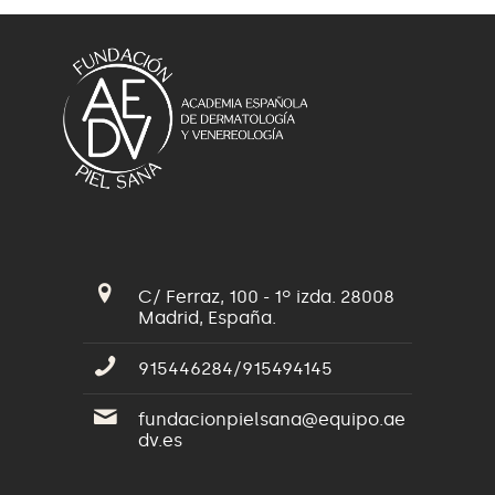
C/ Ferraz, 100 - 1º izda. 28008
Madrid, España.
915446284/915494145
fundacionpielsana@equipo.ae
dv.es