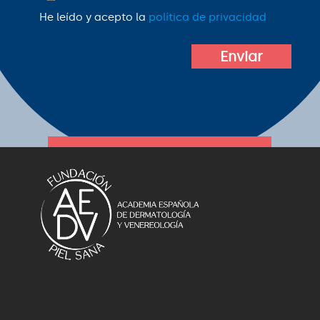
favor,
He leído y acepto la
política de privacidad
deja
este
campo
vacío.