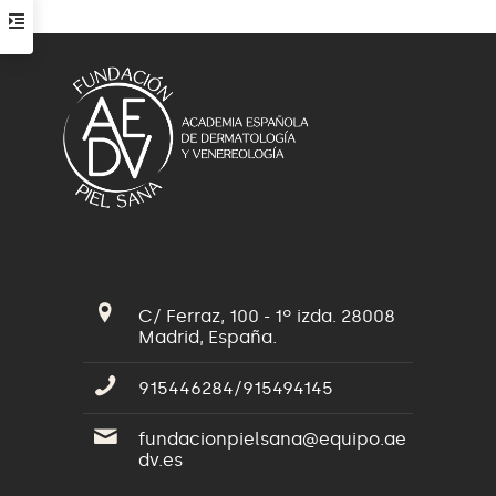
C/ Ferraz, 100 - 1º izda. 28008
Madrid, España.
915446284/915494145
fundacionpielsana@equipo.ae
dv.es