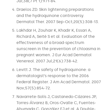
Jul;38(7 Pt 1):971-84.
Draelos ZD. Skin lightening preparations
and the hydroquinone controversy.
Dermatol Ther. 2007 Sep-Oct;20(5):308-13.
Lakhdar H, Zouhair K, Khadir K, Essari A,
Richard A, Seité S et al. Evaluation of the
effectiveness of a broad-spectrum
sunscreen in the prevention of chloasma in
pregnant women. J Eur Acad Dermatol
Venereol. 2007 Jul;21(6):738-42.
Levitt J. The safety of hydroquinone: a
dermatologist’s response to the 2006
Federal Register. J Am Acad Dermatol. 2007
Nov;57(5):854-72.
Navarrete-Solís J, Castanedo-Cázares JP,
Torres-Álvarez B, Oros-Ovalle C, Fuentes-
Ahumada C, González FJ et al. A Double-