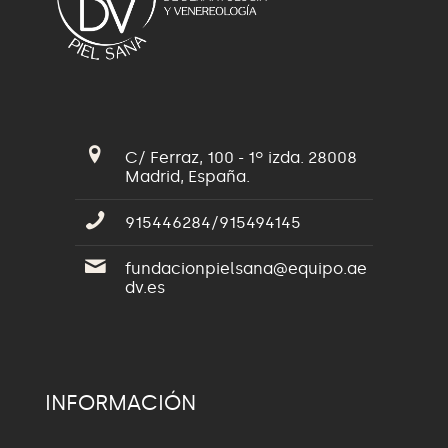
C/ Ferraz, 100 - 1º izda. 28008
Madrid, España.
915446284/915494145
fundacionpielsana@equipo.ae
dv.es
INFORMACIÓN