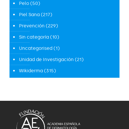
Pelo
(50)
Piel Sana
(217)
Prevención
(229)
Sin categoría
(10)
Uncategorised
(1)
Unidad de Investigación
(21)
Wikiderma
(315)