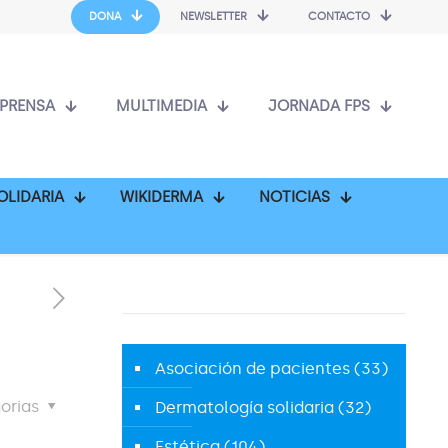
DONA
NEWSLETTER
CONTACTO
PRENSA
MULTIMEDIA
JORNADA FPS
OLIDARIA
WIKIDERMA
NOTICIAS
Asociación de pacientes
(33)
orias
Dermatología solidaria
(32)
Estética
(104)