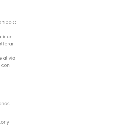
s tipo C
cir un
alterar
 alivia
y con
arios
or y