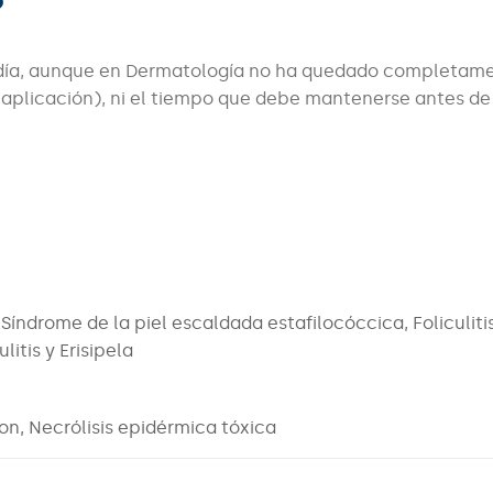
?
l día, aunque en Dermatología no ha quedado completam
 aplicación), ni el tiempo que debe mantenerse antes de
Síndrome de la piel escaldada estafilocóccica, Foliculitis
itis y Erisipela
n, Necrólisis epidérmica tóxica