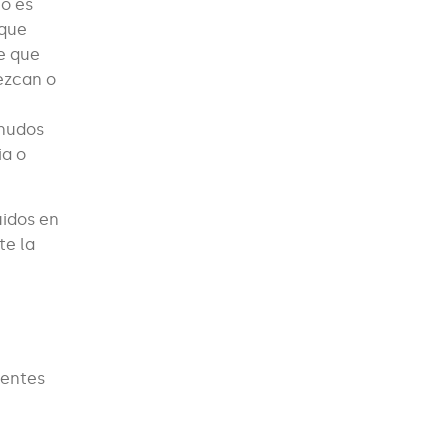
ho es
 que
de que
ezcan o
rnudos
ia o
uidos en
te la
nentes