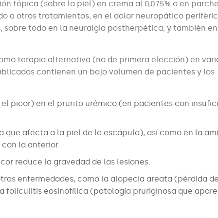
ión tópica (sobre la piel) en crema al 0,075% o en parche
 a otros tratamientos, en el dolor neuropático periféri
 sobre todo en la neuralgia postherpética, y también en
mo terapia alternativa (no de primera elección) en vari
publicados contienen un bajo volumen de pacientes y los
l picor) en el prurito urémico (en pacientes con insufic
 que afecta a la piel de la escápula), así como en la ami
con la anterior.
cor reduce la gravedad de las lesiones.
otras enfermedades, como la alopecia areata (pérdida d
 foliculitis eosinofílica (patología pruriginosa que apar