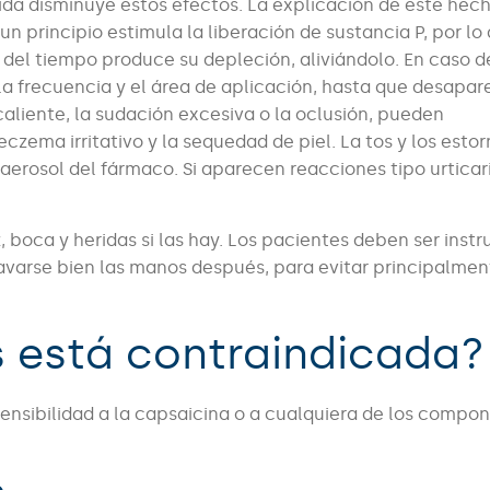
tida disminuye estos efectos. La explicación de este hec
principio estimula la liberación de sustancia P, por lo
o del tiempo produce su depleción, aliviándolo. En caso 
la frecuencia y el área de aplicación, hasta que desapar
aliente, la sudación excesiva o la oclusión, pueden
eczema irritativo y la sequedad de piel. La tos y los esto
erosol del fármaco. Si aparecen reacciones tipo urticar
, boca y heridas si las hay. Los pacientes deben ser instr
varse bien las manos después, para evitar principalmen
s está contraindicada?
nsibilidad a la capsaicina o a cualquiera de los compo