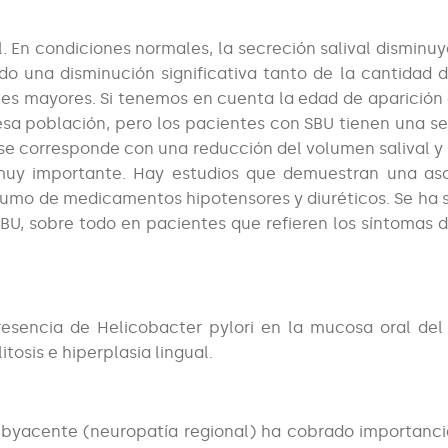
l. En condiciones normales, la secreción salival disminuy
 una disminución significativa tanto de la cantidad d
s mayores. Si tenemos en cuenta la edad de aparición 
esa población, pero los pacientes con SBU tienen una s
e corresponde con una reducción del volumen salival y s
muy importante. Hay estudios que demuestran una aso
onsumo de medicamentos hipotensores y diuréticos. Se ha 
SBU, sobre todo en pacientes que refieren los síntomas 
resencia de Helicobacter pylori en la mucosa oral de
tosis e hiperplasia lingual.
subyacente (neuropatía regional) ha cobrado importanci