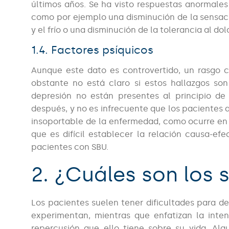
últimos años. Se ha visto respuestas anormales 
como por ejemplo una disminución de la sensac
y el frío o una disminución de la tolerancia al dol
1.4. Factores psíquicos
Aunque este dato es controvertido, un rasgo 
obstante no está claro si estos hallazgos so
depresión no están presentes al principio de 
después, y no es infrecuente que los pacientes 
insoportable de la enfermedad, como ocurre en 
que es difícil establecer la relación causa-ef
pacientes con SBU.
2. ¿Cuáles son los 
Los pacientes suelen tener dificultades para des
experimentan, mientras que enfatizan la inte
repercusión que ello tiene sobre su vida. Al