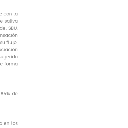
e con la
e saliva
del SBU,
ensación
u flujo.
ciación
sugerido
de forma
l 86% de
a en los