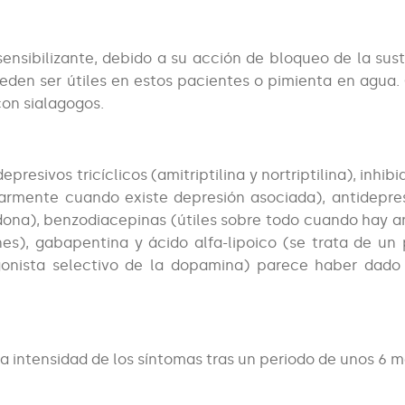
ensibilizante, debido a su acción de bloqueo de la sust
eden ser útiles en estos pacientes o pimienta en agua
con sialagogos.
resivos tricíclicos (amitriptilina y nortriptilina), inhib
ularmente cuando existe depresión asociada), antidepre
ridona), benzodiacepinas (útiles sobre todo cuando hay a
es), gabapentina y ácido alfa-lipoico (se trata de un
gonista selectivo de la dopamina) parece haber dad
a intensidad de los síntomas tras un periodo de unos 6 m