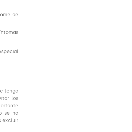
drome de
íntomas
especial
ue tenga
itar los
portante
no se ha
 excluir