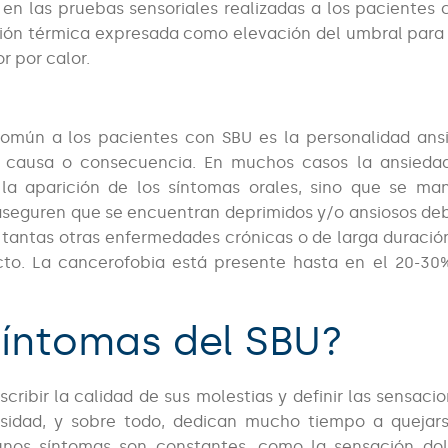
en las pruebas sensoriales realizadas a los pacientes 
ión térmica expresada como elevación del umbral para 
or por calor.
común a los pacientes con SBU es la personalidad ans
n causa o consecuencia. En muchos casos la ansieda
la aparición de los síntomas orales, sino que se man
aseguren que se encuentran deprimidos y/o ansiosos deb
tantas otras enfermedades crónicas o de larga duración
ecto. La cancerofobia está presente hasta en el 20-30
síntomas del SBU?
cribir la calidad de sus molestias y definir las sensaci
nsidad, y sobre todo, dedican mucho tiempo a quejar
gunos síntomas son constantes, como la sensación do