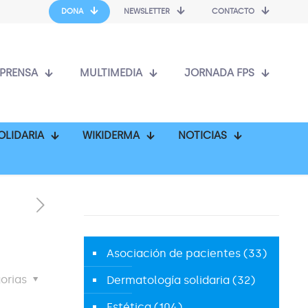
DONA
NEWSLETTER
CONTACTO
PRENSA
MULTIMEDIA
JORNADA FPS
OLIDARIA
WIKIDERMA
NOTICIAS
Asociación de pacientes
(33)
orias
Dermatología solidaria
(32)
Estética
(104)