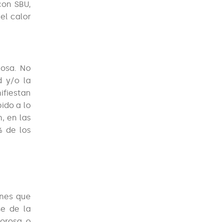
con SBU,
el calor
iosa. No
d y/o la
ifiestan
ido a lo
, en las
% de los
ones que
se de la
lorosa o