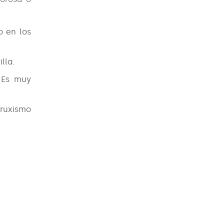
o en los
lla.
. Es muy
bruxismo