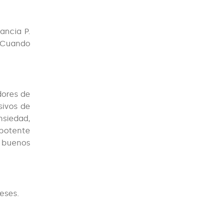
ancia P.
. Cuando
idores de
sivos de
nsiedad,
 potente
o buenos
eses.