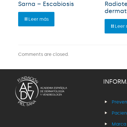
Sarna – Escabiosis
Radiote
dermat
Leer más
Leer
Comments are closed.
INFORM
Preven
Pacien
Marca