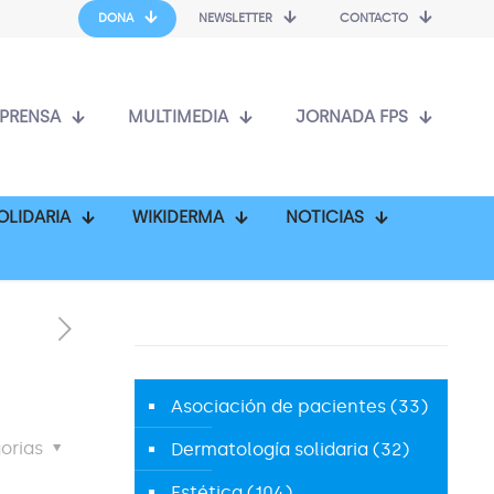
DONA
NEWSLETTER
CONTACTO
PRENSA
MULTIMEDIA
JORNADA FPS
OLIDARIA
WIKIDERMA
NOTICIAS
Asociación de pacientes
(33)
orias
Dermatología solidaria
(32)
Estética
(104)