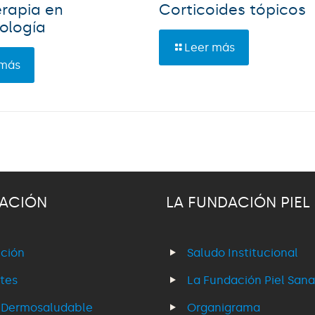
rapia en
Corticoides tópicos
ología
Leer más
 más
ACIÓN
LA FUNDACIÓN PIEL
ción
Saludo Institucional
tes
La Fundación Piel Sana
 Dermosaludable
Organigrama