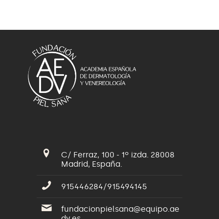
C/ Ferraz, 100 - 1º izda. 28008
Madrid, España.
915446284/915494145
fundacionpielsana@equipo.ae
dv.es