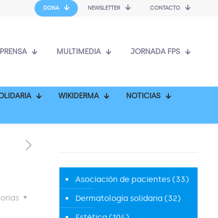
DONA
NEWSLETTER
CONTACTO
PRENSA
MULTIMEDIA
JORNADA FPS
OLIDARIA
WIKIDERMA
NOTICIAS
Asociación de pacientes
(33)
orias
Dermatología solidaria
(32)
Estética
(104)