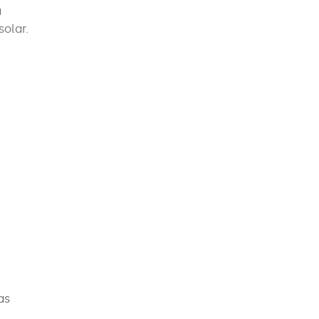
a
solar.
as