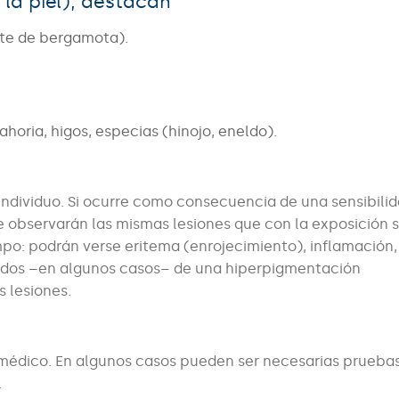
 la piel), destacan
ite de bergamota).
ahoria, higos, especias (hinojo, eneldo).
individuo. Si ocurre como consecuencia de una sensibili
se observarán las mismas lesiones que con la exposición s
o: podrán verse eritema (enrojecimiento), inflamación,
guidos –en algunos casos– de una hiperpigmentación
s lesiones.
 médico. En algunos casos pueden ser necesarias prueba
.