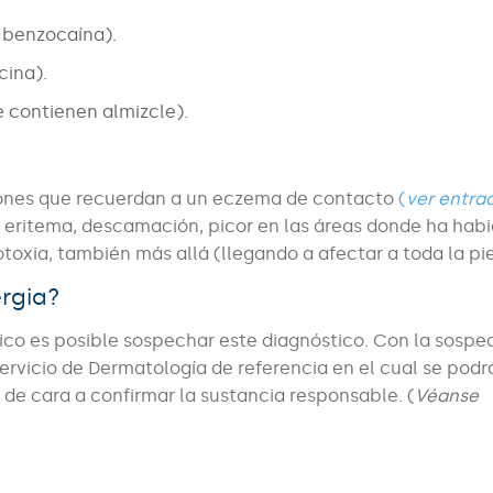
a benzocaína).
cina).
 contienen almizcle).
siones que recuerdan a un eczema de contacto
(
ver entra
s, eritema, descamación, picor en las áreas donde ha hab
totoxia, también más allá (llegando a afectar a toda la pie
ergia?
ico es posible sospechar este diagnóstico. Con la sospe
Servicio de Dermatología de referencia en el cual se podr
de cara a confirmar la sustancia responsable. (
Véanse