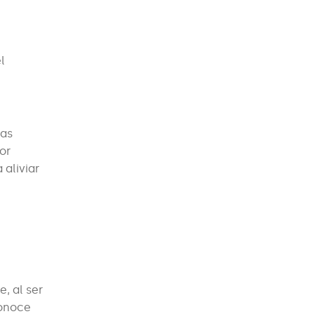
l
nas
or
 aliviar
, al ser
conoce