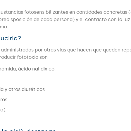
 sustancias fotosensibilizantes en cantidades concretas 
predisposición de cada persona) y el contacto con la luz 
smo.
ucirla?
 o administradas por otras vías que hacen que queden rep
roducir fototoxia son
inamida, ácido nalidíxico.
a y otros diuréticos.
ros.
o).