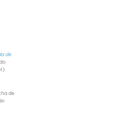
da de
ido
l).
cha de
án