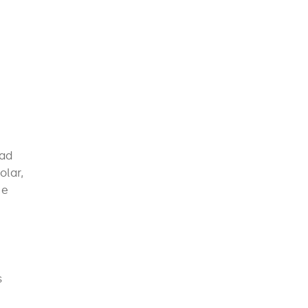
dad
olar,
 e
s