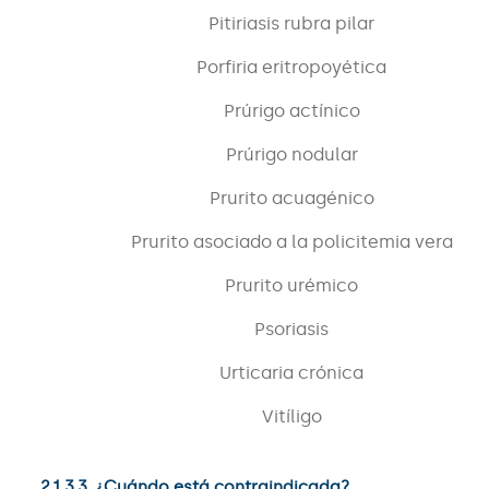
Pitiriasis rubra pilar
Porfiria eritropoyética
Prúrigo actínico
Prúrigo nodular
Prurito acuagénico
Prurito asociado a la policitemia vera
Prurito urémico
Psoriasis
Urticaria crónica
Vitíligo
2.1.3.3. ¿Cuándo está contraindicada?