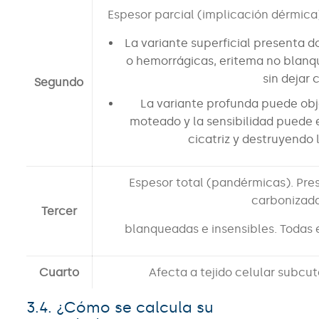
Espesor parcial (implicación dérmica)
La variante superficial presenta d
o hemorrágicas, eritema no blanq
sin dejar c
Segundo
La variante profunda puede obje
moteado y la sensibilidad puede 
cicatriz y destruyendo 
Espesor total (pandérmicas). Pre
carbonizada
Tercer
blanqueadas e insensibles. Todas e
Cuarto
Afecta a tejido celular subcu
3.4. ¿Cómo se calcula su