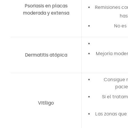
Psoriasis en placas
Remisiones co
moderada y extensa
has
No es 
Mejoría moder
Dermatitis atópica
Consigue 
pacie
Si el trata
Vitíligo
Las zonas que 