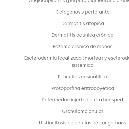
Angiocapilaritis (púrpura pigmentaria crón
Colagenosis perforante
Dermatitis atópica
Dermatitis actínica crónica
Eczema crónico de manos
Esclerodermia localizada (morfea) y esclerod
sistémica
Foliculitis eosinofílica
Protoporfiria eritropoyética
Enfermedad injerto contra huésped
Granuloma anular
Histiocitosis de células de Langerhans