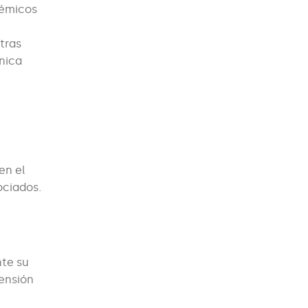
témicos
tras
nica
en el
ociados.
nte su
tensión