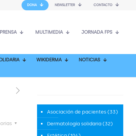
DONA
NEWSLETTER
CONTACTO
PRENSA
MULTIMEDIA
JORNADA FPS
OLIDARIA
WIKIDERMA
NOTICIAS
Asociación de pacientes
(33)
orias
Dermatología solidaria
(32)
Estética
(104)