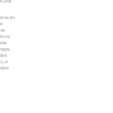
en una
micos en
on
los
 la no
reas
tajas,
ados
, si
udios