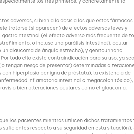
a, especialmente los tres primeros, y concretamente la
tos adversos, si bien a la dosis a las que estos fármacos
uele tratarse (si aparecen) de efectos adversos leves y
 gastrointestinal (el efecto adverso más frecuente de t
reñimiento, o incluso una parálisis intestinal), ocular
rse un glaucoma de ángulo estrecho), y genitourinario
. Por todo ello existe contraindicación para su uso, ya se
n (o tengan riesgo de presentar) determinadas alteracio
s con hiperplasia benigna de próstata), la existencia de
enfermedad inflamatoria intestinal o megacolon tóxico),
ravis o bien alteraciones oculares como el glaucoma.
que los pacientes mientras utilicen dichos tratamientos
 suficientes respecto a su seguridad en esta situación),