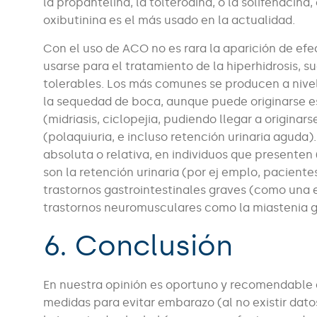
la propantelina, la tolterodina, o la solifenacin
oxibutinina es el más usado en la actualidad.
Con el uso de ACO no es rara la aparición de efec
usarse para el tratamiento de la hiperhidrosis, s
tolerables. Los más comunes se producen a nivel
la sequedad de boca, aunque puede originarse est
(midriasis, ciclopejia, pudiendo llegar a origina
(polaquiuria, e incluso retención urinaria aguda)
absoluta o relativa, en individuos que presente
son la retención urinaria (por ej emplo, paciente
trastornos gastrointestinales graves (como una 
trastornos neuromusculares como la miastenia g
6. Conclusión
En nuestra opinión es oportuno y recomendable 
medidas para evitar embarazo (al no existir datos