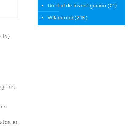
Unidad de Investigación
(21)
Wikiderma
(315)
lla).
o
ógicas,
ina
stas, en