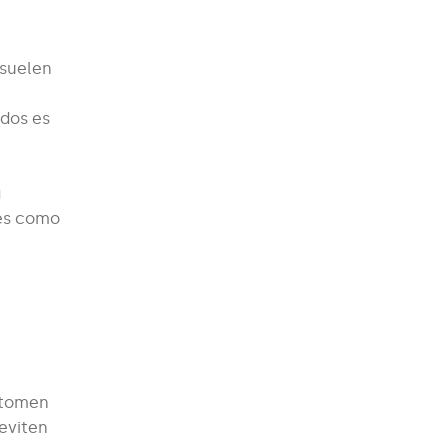
 suelen
odos es
a
nes como
 tomen
 eviten