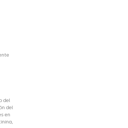
mente
o del
ón del
es en
inina,