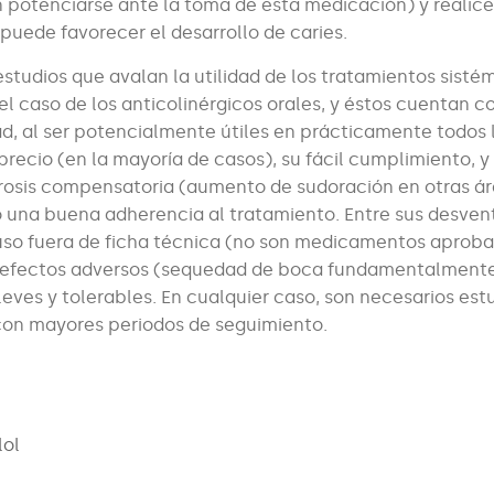
n potenciarse ante la toma de esta medicación) y realic
puede favorecer el desarrollo de caries.
estudios que avalan la utilidad de los tratamientos sisté
 el caso de los anticolinérgicos orales, y éstos cuentan c
ad, al ser potencialmente útiles en prácticamente todos 
 precio (en la mayoría de casos), su fácil cumplimiento, y
hidrosis compensatoria (aumento de sudoración en otras á
lo una buena adherencia al tratamiento. Entre sus desven
so fuera de ficha técnica (no son medicamentos aprob
es efectos adversos (sequedad de boca fundamentalmente)
leves y tolerables. En cualquier caso, son necesarios est
 con mayores periodos de seguimiento.
lol