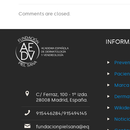
Comments are closed.
INFORM
Preven
Pacien
Marca
C/ Ferraz, 100 - 1º izda.
Dermat
28008 Madrid, España.
Wikid
915446284/915494145
Notici
fundacionpielsana@eq