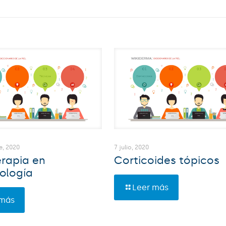
e, 2020
7 julio, 2020
rapia en
Corticoides tópicos
ología
Leer más
 más