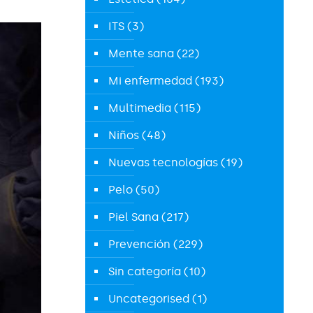
ITS
(3)
Mente sana
(22)
Mi enfermedad
(193)
Multimedia
(115)
Niños
(48)
Nuevas tecnologías
(19)
Pelo
(50)
Piel Sana
(217)
Prevención
(229)
Sin categoría
(10)
Uncategorised
(1)