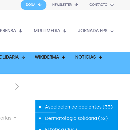
DONA
NEWSLETTER
CONTACTO
PRENSA
MULTIMEDIA
JORNADA FPS
OLIDARIA
WIKIDERMA
NOTICIAS
Asociación de pacientes
(33)
orias
Dermatología solidaria
(32)
Estética
(104)