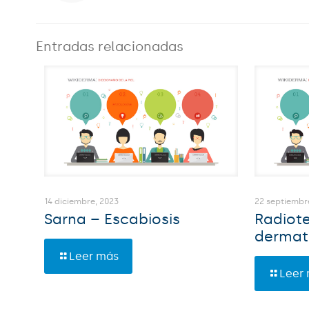
Entradas relacionadas
14 diciembre, 2023
22 septiembr
Sarna – Escabiosis
Radiote
dermat
Leer más
Leer