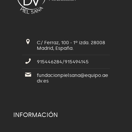
C/ Ferraz, 100 - 1º izda. 28008
Madrid, España.
915446284/915494145
fundacionpielsana@equipo.ae
dv.es
INFORMACIÓN