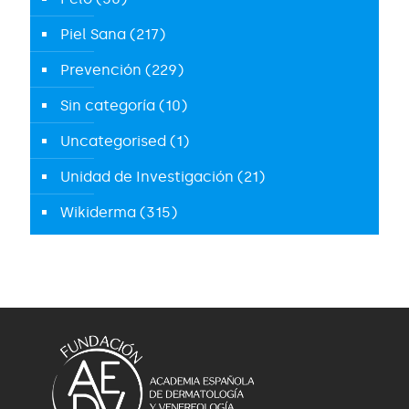
Piel Sana
(217)
Prevención
(229)
Sin categoría
(10)
Uncategorised
(1)
Unidad de Investigación
(21)
Wikiderma
(315)