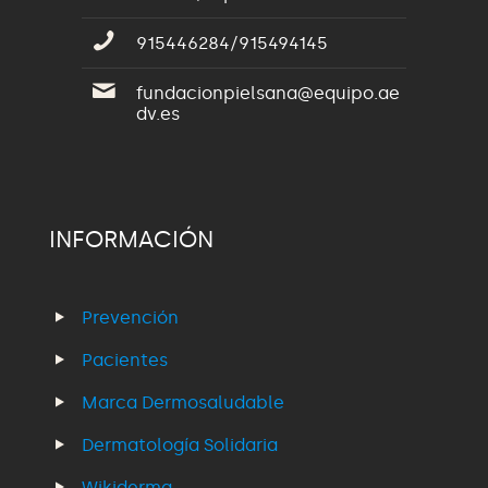
915446284/915494145
fundacionpielsana@equipo.ae
dv.es
INFORMACIÓN
Prevención
Pacientes
Marca Dermosaludable
Dermatología Solidaria
Wikiderma