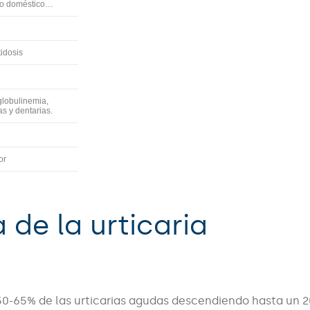
lvo doméstico…
atidosis
globulinemia,
as y dentarias.
dor
 de la urticaria
0-65% de las urticarias agudas descendiendo hasta un 