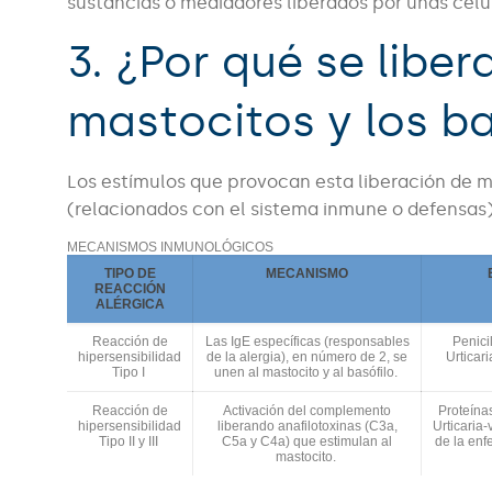
sustancias o mediadores liberados por unas célu
3. ¿Por qué se libe
mastocitos y los b
Los estímulos que provocan esta liberación de
(relacionados con el sistema inmune o defensas)
MECANISMOS INMUNOLÓGICOS
TIPO DE
MECANISMO
REACCIÓN
ALÉRGICA
Reacción de
Las IgE específicas (responsables
Penici
hipersensibilidad
de la alergia), en número de 2, se
Urticar
Tipo I
unen al mastocito y al basófilo.
Reacción de
Activación del complemento
Proteína
hipersensibilidad
liberando anafilotoxinas (C3a,
Urticaria-
Tipo II y III
C5a y C4a) que estimulan al
de la en
mastocito.