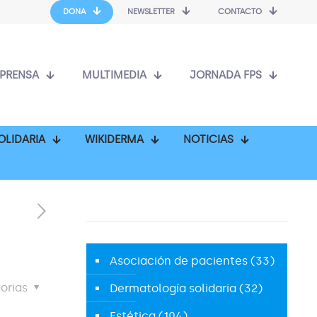
DONA
NEWSLETTER
CONTACTO
PRENSA
MULTIMEDIA
JORNADA FPS
OLIDARIA
WIKIDERMA
NOTICIAS
Asociación de pacientes
(33)
orias
Dermatología solidaria
(32)
Estética
(104)