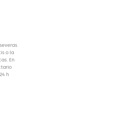
 severas
is o la
cas. En
ctario
24 h