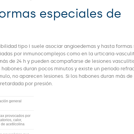
formas especiales de
ibilidad tipo I suele asociar angioedemas y hasta formas
diadas por inmunocomplejos como en la urticaria-vasculit
 más de 24 h y pueden acompañarse de lesiones vasculíti
os habones duran pocos minutos y existe un periodo refra
mulo, no aparecen lesiones. Si los habones duran más de 
 retardada por presión.
lación general
rax provocados por
atorios, calor,
 de acetilcolina