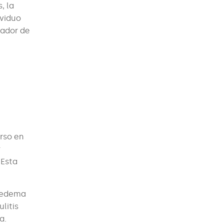
, la
ividuo
rador de
rso en
y
 Esta
a edema
litis
ca.