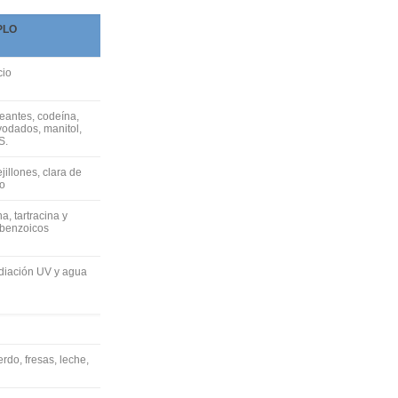
PLO
cio
eantes, codeína,
yodados, manitol,
S.
jillones, clara de
vo
, tartracina y
 benzoicos
radiación UV y agua
rdo, fresas, leche,