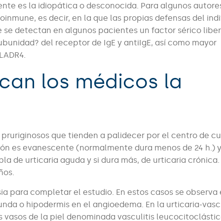
ente es la idiopática o desconocida. Para algunos autores
oinmune, es decir, en la que las propias defensas del ind
 se detectan en algunos pacientes un factor sérico libe
ubunidad? del receptor de IgE y antiIgE, así como mayor
HLADR4.
can los médicos la
ruriginosos que tienden a palidecer por el centro de cu
esión es evanescente (normalmente dura menos de 24 h.) 
a de urticaria aguda y si dura más, de urticaria crónica.
años.
psia para completar el estudio. En estos casos se observ
unda o hipodermis en el angioedema. En la urticaria-vascu
 vasos de la piel denominada vasculitis leucocitoclásti