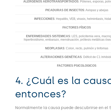
ALERGENOS AEROTRANSPORTADOS
: Pólenes, esporas, po
PICADURAS DE INSECTOS
: Avispas y abejas
INFECCIONES
: Hepatitis, VEB, virasis, helmintiasis, hid
FACTORES FÍSICOS
ENFERMEDADES SISTEMICAS
: LES, policitemia vera, macro
hipertiroidismo, embarazo, menstruación, prótesis metálicas óse
NEOPLASIAS
: Colon, recto, pulmón y linfomas
ALTERACIONES GENÉTICAS
: Déficit de C1 Inhibi
FACTORES PSICOLOGICOS
4. ¿Cuál es la causa
entonces?
Normalmente la causa puede descubrirse en el 5