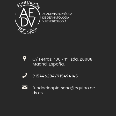
C/ Ferraz, 100 - 1º izda. 28008
Madrid, España.
915446284/915494145
fundacionpielsana@equipo.ae
dv.es