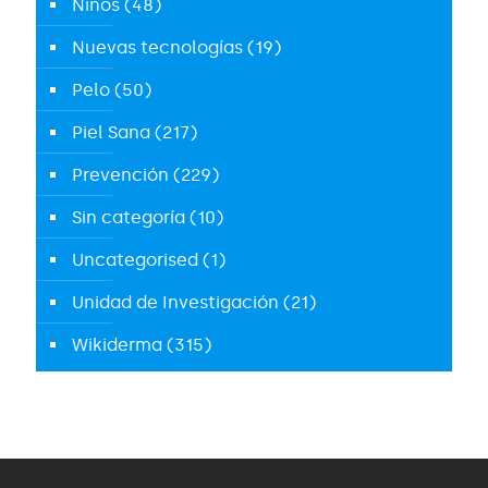
Niños
(48)
Nuevas tecnologías
(19)
Pelo
(50)
Piel Sana
(217)
Prevención
(229)
Sin categoría
(10)
Uncategorised
(1)
Unidad de Investigación
(21)
Wikiderma
(315)