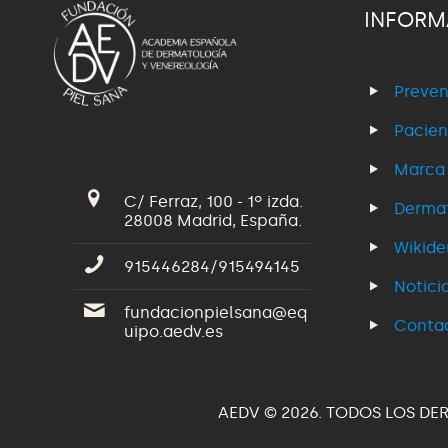
INFORM
Preven
Pacien
Marca
C/ Ferraz, 100 - 1º izda.
Dermat
28008 Madrid, España.
Wikid
915446284/915494145
Notici
fundacionpielsana@eq
Conta
uipo.aedv.es
AEDV © 2026. TODOS LOS DE