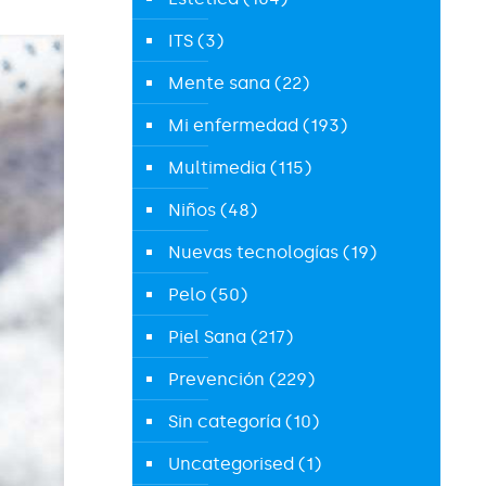
ITS
(3)
Mente sana
(22)
Mi enfermedad
(193)
Multimedia
(115)
Niños
(48)
Nuevas tecnologías
(19)
Pelo
(50)
Piel Sana
(217)
Prevención
(229)
Sin categoría
(10)
Uncategorised
(1)