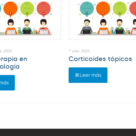
e, 2020
7 julio, 2020
rapia en
Corticoides tópicos
ología
Leer más
 más