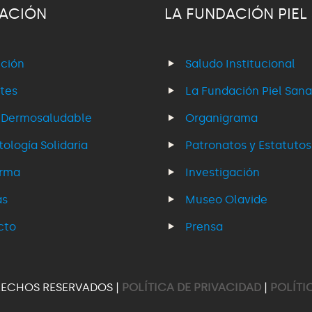
ACIÓN
LA FUNDACIÓN PIEL
ción
Saludo Institucional
tes
La Fundación Piel Sana
 Dermosaludable
Organigrama
ología Solidaria
Patronatos y Estatutos
erma
Investigación
as
Museo Olavide
cto
Prensa
RECHOS RESERVADOS |
POLÍTICA DE PRIVACIDAD
|
POLÍTI