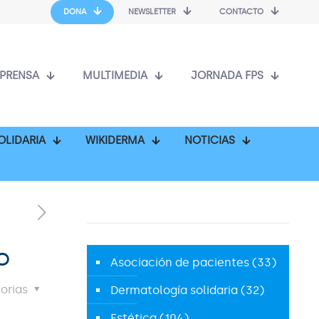
DONA
NEWSLETTER
CONTACTO
PRENSA
MULTIMEDIA
JORNADA FPS
OLIDARIA
WIKIDERMA
NOTICIAS
o
Asociación de pacientes
(33)
orias
Dermatología solidaria
(32)
Estética
(104)