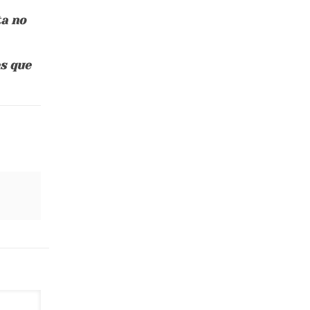
ta no
es que