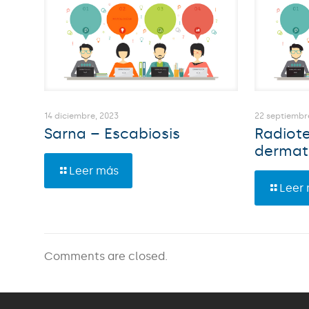
14 diciembre, 2023
22 septiembr
Sarna – Escabiosis
Radiote
dermat
Leer más
Leer
Comments are closed.