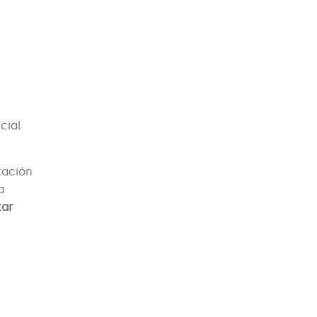
cial
tación
a
tar