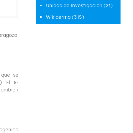
Unidad de Investigación
(21)
Wikiderma
(315)
aragoza.
 que se
. El 8-
 también
nogénico