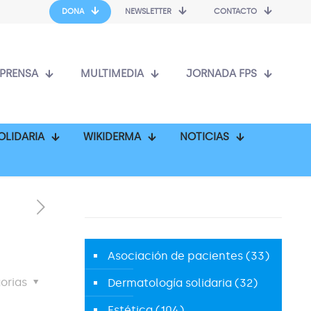
DONA
NEWSLETTER
CONTACTO
PRENSA
MULTIMEDIA
JORNADA FPS
OLIDARIA
WIKIDERMA
NOTICIAS
Asociación de pacientes
(33)
orias
Dermatología solidaria
(32)
Estética
(104)