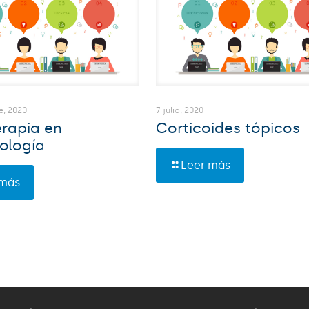
e, 2020
7 julio, 2020
rapia en
Corticoides tópicos
ología
Leer más
 más