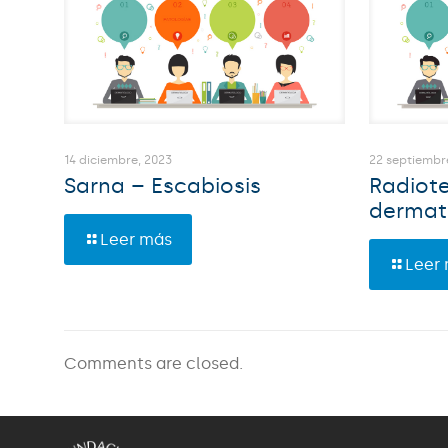
14 diciembre, 2023
22 septiembr
Sarna – Escabiosis
Radiote
dermat
Leer más
Leer
Comments are closed.