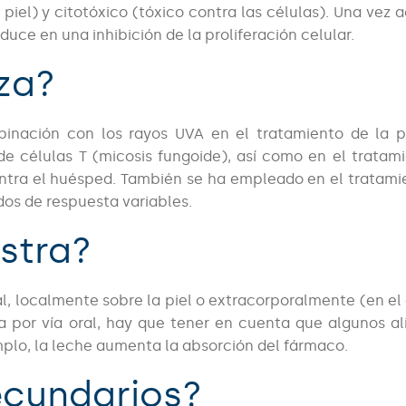
iel) y citotóxico (tóxico contra las células). Una vez a
aduce en una inhibición de la proliferación celular.
iza?
mbinación con los rayos UVA en el tratamiento de la ps
 de células T (micosis fungoide), así como en el tratam
ontra el huésped. También se ha empleado en el tratami
dos de respuesta variables.
stra?
al, localmente sobre la piel o extracorporalmente (en el
ra por vía oral, hay que tener en cuenta que algunos a
mplo, la leche aumenta la absorción del fármaco.
ecundarios?