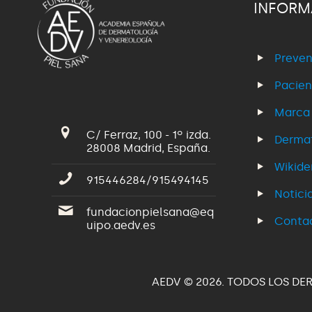
INFORM
Preven
Pacien
Marca
C/ Ferraz, 100 - 1º izda.
Dermat
28008 Madrid, España.
Wikid
915446284/915494145
Notici
fundacionpielsana@eq
Conta
uipo.aedv.es
AEDV © 2026. TODOS LOS DE