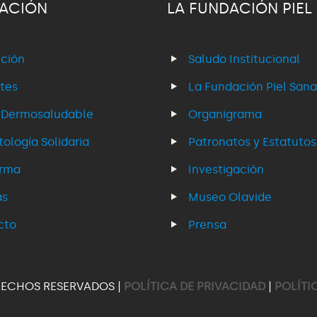
ACIÓN
LA FUNDACIÓN PIEL
ción
Saludo Institucional
tes
La Fundación Piel Sana
 Dermosaludable
Organigrama
ología Solidaria
Patronatos y Estatutos
erma
Investigación
as
Museo Olavide
cto
Prensa
RECHOS RESERVADOS |
POLÍTICA DE PRIVACIDAD
|
POLÍTI