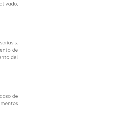
ctivado,
oriasis.
iento de
ento del
 caso de
limentos