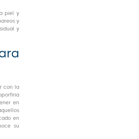
a piel y
mareos y
sidual y
ara
 con la
porfiria
tener en
aquellos
icado en
noce su