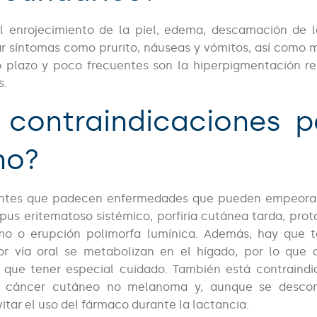
l enrojecimiento de la piel, edema, descamación de l
r síntomas como prurito, náuseas y vómitos, así como 
o plazo y poco frecuentes son la hiperpigmentación re
s.
 contraindicaciones p
no?
ientes que padecen enfermedades que pueden empeorar
pus eritematoso sistémico, porfiria cutánea tarda, proto
smo o erupción polimorfa lumínica. Además, hay que 
r vía oral se metabolizan en el hígado, por lo que 
que tener especial cuidado. También está contraind
 cáncer cutáneo no melanoma y, aunque se desco
tar el uso del fármaco durante la lactancia.