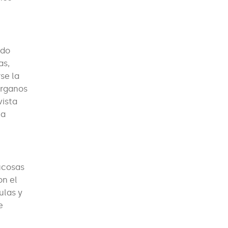
ido
as,
se la
órganos
vista
la
ucosas
on el
ulas y
e