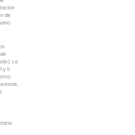
de
ctación
an de
ario.
os
 de
udo). La
1 y 5
ento.
estinal,
s
taria.
a