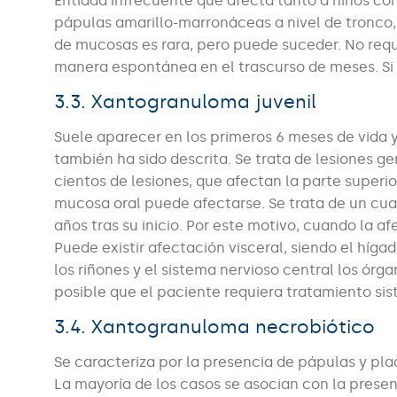
Entidad infrecuente que afecta tanto a niños co
pápulas amarillo-marronáceas a nivel de tronco,
de mucosas es rara, pero puede suceder. No requ
manera espontánea en el trascurso de meses. Si 
3.3. Xantogranuloma juvenil
Suele aparecer en los primeros 6 meses de vida 
también ha sido descrita. Se trata de lesiones g
cientos de lesiones, que afectan la parte superio
mucosa oral puede afectarse. Se trata de un cuadr
años tras su inicio. Por este motivo, cuando la 
Puede existir afectación visceral, siendo el hígado
los riñones y el sistema nervioso central los ór
posible que el paciente requiera tratamiento sis
3.4. Xantogranuloma necrobiótico
Se caracteriza por la presencia de pápulas y plac
La mayoría de los casos se asocian con la pres