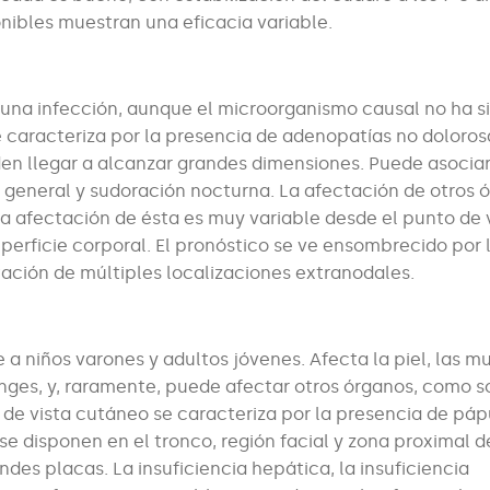
onibles muestran una eficacia variable.
a una infección, aunque el microorganismo causal no ha s
se caracteriza por la presencia de adenopatías no doloros
en llegar a alcanzar grandes dimensiones. Puede asociar
o general y sudoración nocturna. La afectación de otros 
La afectación de ésta es muy variable desde el punto de 
uperficie corporal. El pronóstico se ve ensombrecido por 
tación de múltiples localizaciones extranodales.
 niños varones y adultos jóvenes. Afecta la piel, las m
ninges, y, raramente, puede afectar otros órganos, como s
 de vista cutáneo se caracteriza por la presencia de páp
e disponen en el tronco, región facial y zona proximal d
es placas. La insuficiencia hepática, la insuficiencia