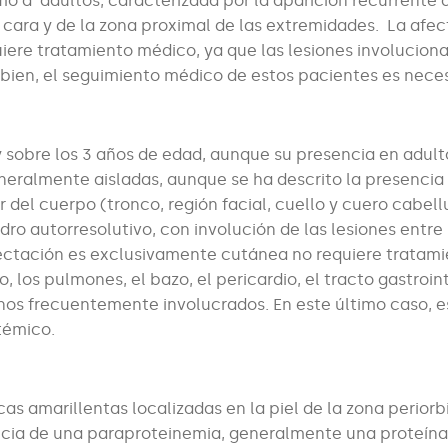
mo a adultos, caracterizada por la aparición recurrente 
 cara y de la zona proximal de las extremidades. La afe
iere tratamiento médico, ya que las lesiones involucion
bien, el seguimiento médico de estos pacientes es neces
y sobre los 3 años de edad, aunque su presencia en adult
eneralmente aisladas, aunque se ha descrito la presencia
r del cuerpo (tronco, región facial, cuello y cuero cabell
o autorresolutivo, con involución de las lesiones entre 
afectación es exclusivamente cutánea no requiere tratami
, los pulmones, el bazo, el pericardio, el tracto gastroint
ganos frecuentemente involucrados. En este último caso, e
témico.
as amarillentas localizadas en la piel de la zona periorbi
encia de una paraproteinemia, generalmente una proteín