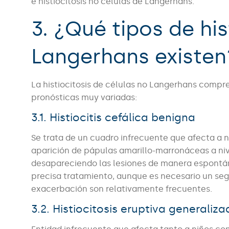
e histiocitosis no células de Langerhans.
3. ¿Qué tipos de his
Langerhans existen
La histiocitosis de células no Langerhans compre
pronósticas muy variadas:
3.1. Histiocitis cefálica benigna
Se trata de un cuadro infrecuente que afecta a n
aparición de pápulas amarillo-marronáceas a nivel 
desapareciendo las lesiones de manera espontán
precisa tratamiento, aunque es necesario un seg
exacerbación son relativamente frecuentes.
3.2. Histiocitosis eruptiva generaliz