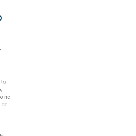
o
y
 la
,
vo no
s de