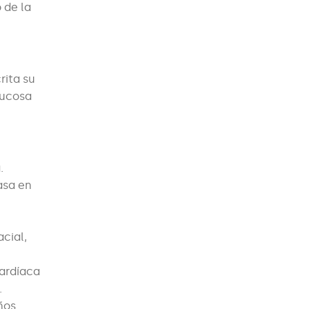
 de la
rita su
mucosa
.
asa en
cial,
cardíaca
.
ños