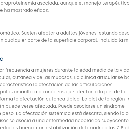
a paraproteinemia asociada, aunque el manejo terapéutico
se ha mostrado eficaz.
omático. Suelen afectar a adultos jóvenes, estando desc
n cualquier parte de la superficie corporal, incluida la 
ca
r frecuencia a mujeres durante la edad media de la vida
ular, cutánea y de las mucosas. La clínica articular se b
 característico la afectación de las articulaciones
pulas amarillo-marronáceas que afectan a la piel de la
rma la afectación cutánea típica. La piel de la región fa
én puede verse afectada. Puede asociarse un síndrome
e peso. La afectación sistémica está descrita, siendo la 
casos se asocia a una enfermedad neoplásica subyacente
edad es bueno, con estabilización del cuadro a los 7-8 a