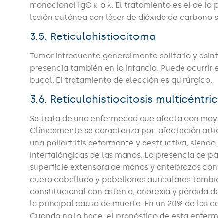
monoclonal IgG κ o λ. El tratamiento es el de l
lesión cutánea con láser de dióxido de carbono 
3.5. Reticulohistiocitoma
Tumor infrecuente generalmente solitario y asint
presencia también en la infancia. Puede ocurrir e
bucal. El tratamiento de elección es quirúrgico.
3.6. Reticulohistiocitosis multicéntri
Se trata de una enfermedad que afecta con mayo
Clínicamente se caracteriza por afectación artic
una poliartritis deformante y destructiva, siendo
interfalángicas de las manos. La presencia de pá
superficie extensora de manos y antebrazos confo
cuero cabelludo y pabellones auriculares tambi
constitucional con astenia, anorexia y pérdida d
la principal causa de muerte. En un 20% de los 
Cuando no lo hace, el pronóstico de esta enferm