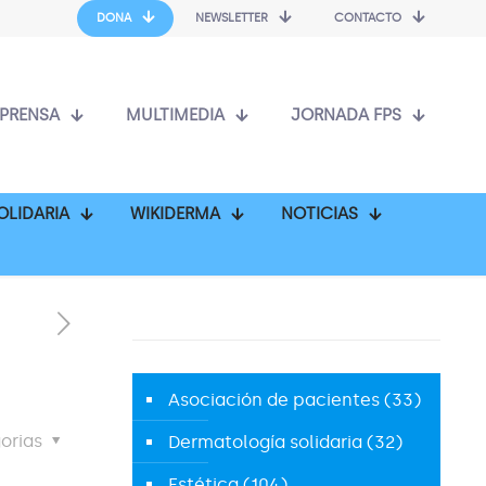
DONA
NEWSLETTER
CONTACTO
PRENSA
MULTIMEDIA
JORNADA FPS
OLIDARIA
WIKIDERMA
NOTICIAS
Asociación de pacientes
(33)
orias
Dermatología solidaria
(32)
Estética
(104)