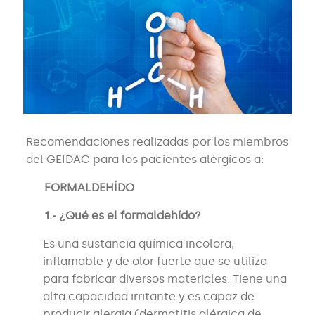
Recomendaciones realizadas por los miembros
del GEIDAC para los pacientes alérgicos a:
FORMALDEHÍDO
1.- ¿Qué es el formaldehído?
Es una sustancia química incolora,
inflamable y de olor fuerte que se utiliza
para fabricar diversos materiales. Tiene una
alta capacidad irritante y es capaz de
producir alergia (dermatitis alérgica de