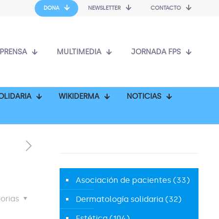
DONA
NEWSLETTER
CONTACTO
PRENSA
MULTIMEDIA
JORNADA FPS
OLIDARIA
WIKIDERMA
NOTICIAS
Asociación de pacientes
(33)
orias
Dermatología solidaria
(32)
Estética
(104)