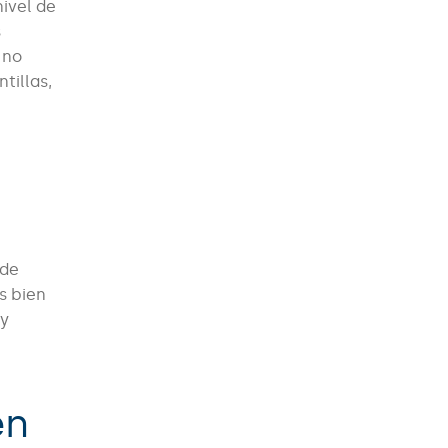
nivel de
s
 no
tillas,
 de
s bien
 y
en