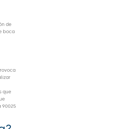
ión de
de boca
provoca
lizar
s que
que
a 90025
ca?