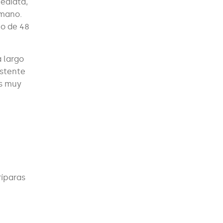
mediata,
 mano.
io de 48
 largo
istente
es muy
ríparas