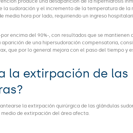
rvención produce una desaparición de la hiperhidrosis in
 la sudoración y el incremento de la temperatura de la
 media hora por lado, requiriendo un ingreso hospitalar
-por encima del 90%-, con resultados que se mantienen a
a aparición de una hipersudoración compensatoria, cons
rax, que por lo general mejora con el paso del tiempo y 
a la extirpación de las
ras?
lantearse la extirpación quirúrgica de las glándulas sudo
 medio de extirpación del área afecta.