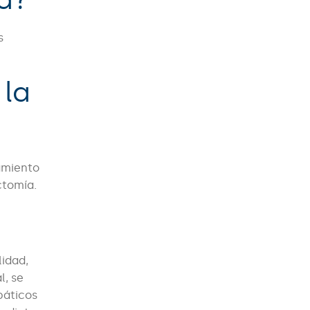
s
 la
tamiento
ctomía.
lidad,
l, se
páticos