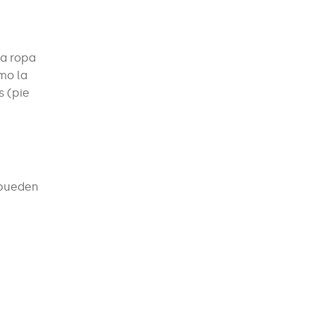
la ropa
mo la
s (pie
 pueden