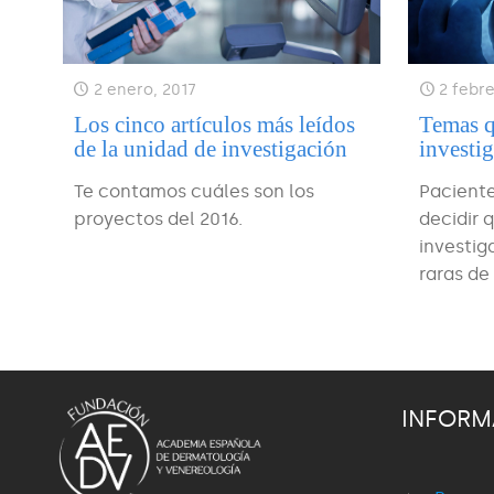
2 enero, 2017
2 febre
Los cinco artículos más leídos
Temas q
de la unidad de investigación
investig
Te contamos cuáles son los
Paciente
proyectos del 2016.
decidir 
investi
raras de 
INFORM