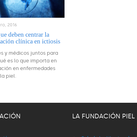
ro, 2016
ue deben centrar la
ación clínica en ictiosis
s y médicos juntos para
qué es lo que importa en
gación en enfermedades
la piel.
ACIÓN
LA FUNDACIÓN PIEL