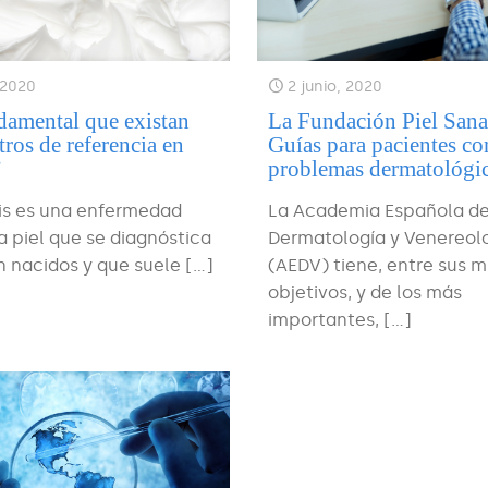
, 2020
2 junio, 2020
damental que existan
La Fundación Piel Sana
tros de referencia en
Guías para pacientes co
”
problemas dermatológi
sis es una enfermedad
La Academia Española d
la piel que se diagnóstica
Dermatología y Venereol
n nacidos y que suele
[…]
(AEDV) tiene, entre sus 
objetivos, y de los más
importantes,
[…]