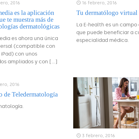
rero, 2016
16 febrero, 2016
dia es la aplicación
Tu dermatólogo virtual
ue te muestra más de
La E-health es un campo
ologías dermatológicas
que puede beneficiar a c
dia es ahora una única
especialidad médica.
versal (compatible con
 iPad) con unos
dos ampliados y con
[…]
ero, 2016
o de Teledermatología
matología.
3 febrero, 2016