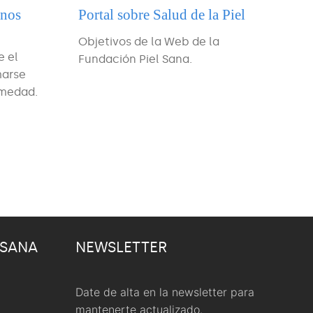
 nos
Portal sobre Salud de la Piel
Objetivos de la Web de la
e el
Fundación Piel Sana.
marse
rmedad.
 SANA
NEWSLETTER
Date de alta en la newsletter para
mantenerte actualizado.