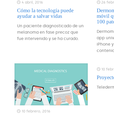
4 abril, 2016
26 feb
Cómo la tecnología puede
Dermome
ayudar a salvar vidas
móvil q
100 pat
Un paciente diagnosticado de un
Dermome
melanoma en fase precoz que
app uni
fue intervenido y se ha curado.
iPhone y
conteni
10 febr
Proyect
Teleder
10 febrero, 2016