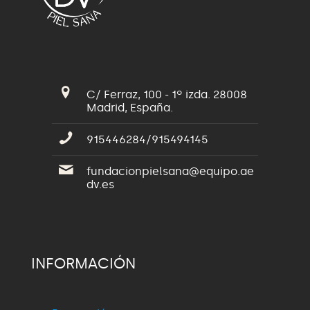
C/ Ferraz, 100 - 1º izda. 28008
Madrid, España.
915446284/915494145
fundacionpielsana@equipo.ae
dv.es
INFORMACIÓN