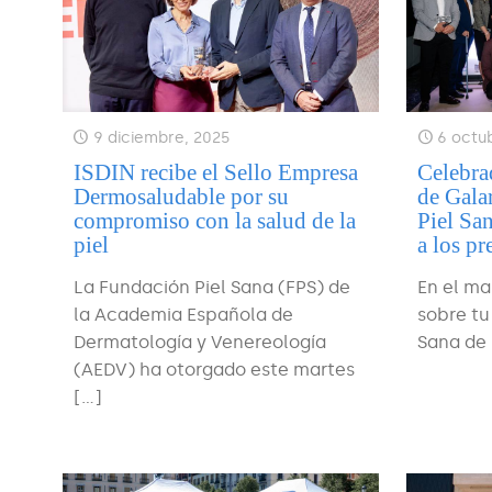
9 diciembre, 2025
6 octu
ISDIN recibe el Sello Empresa
Celebrad
Dermosaludable por su
de Gala
compromiso con la salud de la
Piel Sa
piel
a los p
La Fundación Piel Sana (FPS) de
En el ma
la Academia Española de
sobre tu
Dermatología y Venereología
Sana de
(AEDV) ha otorgado este martes
[…]