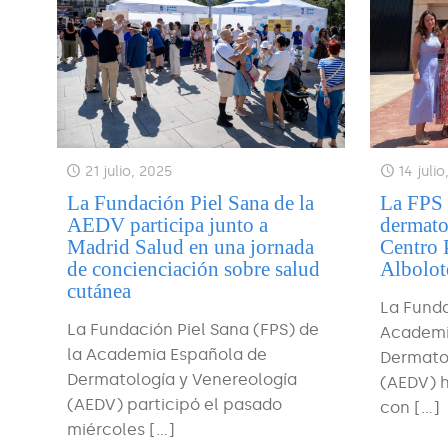
21 julio, 2025
14 juli
La Fundación Piel Sana de la
La FPS 
AEDV participa junto a
dermatol
Madrid Salud en una jornada
Centro 
de concienciación sobre salud
Albolot
cutánea
La Funda
La Fundación Piel Sana (FPS) de
Academi
la Academia Española de
Dermato
Dermatología y Venereología
(AEDV) 
(AEDV) participó el pasado
con
[…]
miércoles
[…]