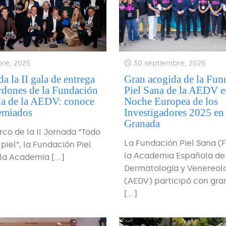
bre, 2025
30 septiembre, 2025
a la II gala de entrega
Gran acogida de la Fun
rdones de la Fundación
Piel Sana de la AEDV e
na de la AEDV: conoce
Noche Europea de los
remiados
Investigadores 2025 en
Granada
rco de la II Jornada “Todo
La Fundación Piel Sana (
 piel”, la Fundación Piel
la Academia Española de
 la Academia
[…]
Dermatología y Venereol
(AEDV) participó con gra
[…]