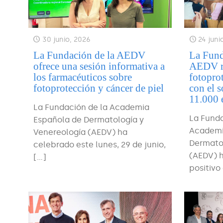
30 junio, 2026
24 juni
La Fundación de la AEDV
La Fund
ofrece una sesión informativa a
AEDV re
los farmacéuticos sobre
fotopro
fotoprotección y cáncer de piel
con el s
11.000 e
La Fundación de la Academia
La Funda
Española de Dermatología y
Academi
Venereología (AEDV) ha
Dermato
celebrado este lunes, 29 de junio,
(AEDV) 
[…]
positivo