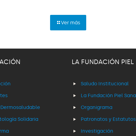
Ver más
ACIÓN
LA FUNDACIÓN PIEL
ción
Saludo Institucional
tes
La Fundación Piel Sana
 Dermosaludable
Organigrama
ología Solidaria
Patronatos y Estatutos
erma
Investigación