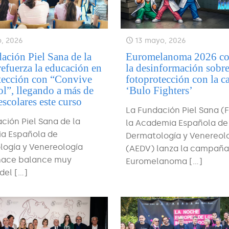
o, 2026
13 mayo, 2026
ación Piel Sana de la
Euromelanoma 2026 c
fuerza la educación en
la desinformación sobr
tección con “Convive
fotoprotección con la 
ol”, llegando a más de
‘Bulo Fighters’
scolares este curso
La Fundación Piel Sana (
ción Piel Sana de la
la Academia Española de
a Española de
Dermatología y Venereol
logía y Venereología
(AEDV) lanza la campañ
hace balance muy
Euromelanoma
[…]
 del
[…]