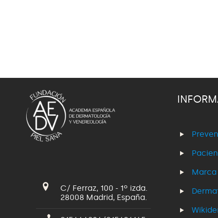
INFORM
Preven
Pacien
Marca
C/ Ferraz, 100 - 1º izda.
Dermat
28008 Madrid, España.
Wikid