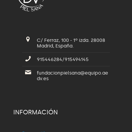
C/ Ferraz, 100 - 1º izda. 28008
Madrid, España.
915446284/915494145
fundacionpielsana@equipo.ae
dv.es
INFORMACIÓN