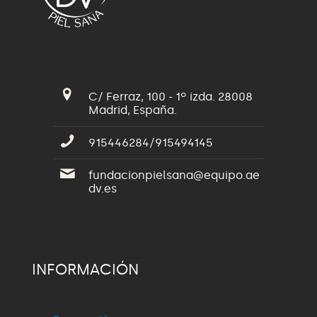
C/ Ferraz, 100 - 1º izda. 28008
Madrid, España.
915446284/915494145
fundacionpielsana@equipo.ae
dv.es
INFORMACIÓN