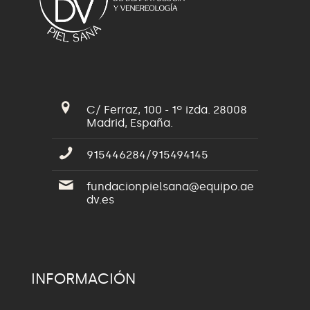
C/ Ferraz, 100 - 1º izda. 28008
Madrid, España.
915446284/915494145
fundacionpielsana@equipo.ae
dv.es
INFORMACIÓN