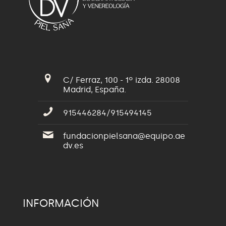
C/ Ferraz, 100 - 1º izda. 28008
Madrid, España.
915446284/915494145
fundacionpielsana@equipo.ae
dv.es
INFORMACIÓN