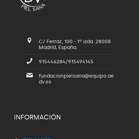
C/ Ferraz, 100 - 1º izda. 28008
Madrid, España.
915446284/915494145
fundacionpielsana@equipo.ae
dv.es
INFORMACIÓN