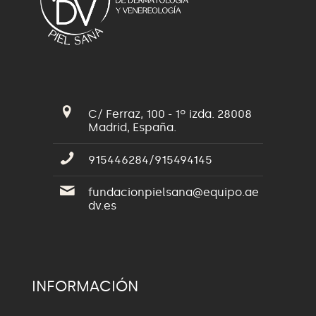
C/ Ferraz, 100 - 1º izda. 28008
Madrid, España.
915446284/915494145
fundacionpielsana@equipo.ae
dv.es
INFORMACIÓN