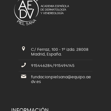
C/ Ferraz, 100 - 1º izda. 28008
Madrid, España.
915446284/915494145
fundacionpielsana@equipo.ae
dv.es
INFORMACIÓN