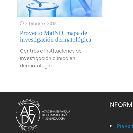
2 febrero, 2016
Proyecto MaIND, mapa de
investigación dermatológica
Centros e instituciones de
investigación clínica en
dermatología.
INFORM
Preven