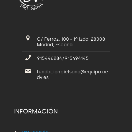
C/ Ferraz, 100 - 1º izda. 28008
Madrid, España.
915446284/915494145
fundacionpielsana@equipo.ae
dv.es
INFORMACIÓN