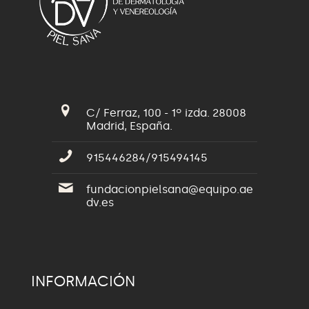
C/ Ferraz, 100 - 1º izda. 28008
Madrid, España.
915446284/915494145
fundacionpielsana@equipo.ae
dv.es
INFORMACIÓN