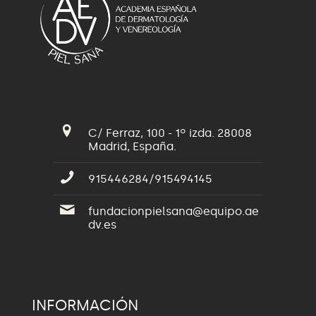
C/ Ferraz, 100 - 1º izda. 28008
Madrid, España.
915446284/915494145
fundacionpielsana@equipo.ae
dv.es
INFORMACIÓN