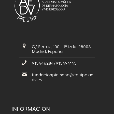
C/ Ferraz, 100 - 1º izda. 28008
Madrid, España.
915446284/915494145
fundacionpielsana@equipo.ae
dv.es
INFORMACIÓN