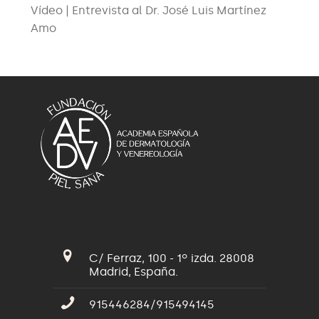
Vídeo | Entrevista al Dr. José Luis Martínez
Amo
C/ Ferraz, 100 - 1º izda. 28008
Madrid, España.
915446284/915494145