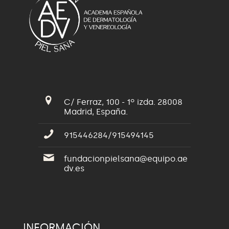
C/ Ferraz, 100 - 1º izda. 28008
Madrid, España.
915446284/915494145
fundacionpielsana@equipo.ae
dv.es
INFORMACIÓN