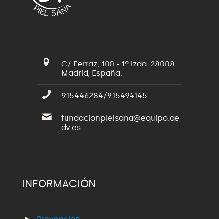
C/ Ferraz, 100 - 1º izda. 28008
Madrid, España.
915446284/915494145
fundacionpielsana@equipo.ae
dv.es
INFORMACIÓN
Prevención