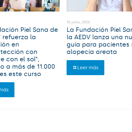
16 junio, 2026
6
La Fundación Piel Sa
ación Piel Sana de
la AEDV lanza una n
 refuerza la
guía para pacientes
ión en
alopecia areata
otección con
e con el sol”,
o a más de 11.000
Leer más
es este curso
 más