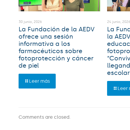
30 junio, 2026
24 junio, 202
La Fundación de la AEDV
La Fund
ofrece una sesión
la AEDV
informativa a los
educac
farmacéuticos sobre
fotopr
fotoprotección y cáncer
“Conviv
de piel
llegand
escolar
Leer más
Leer
Comments are closed.