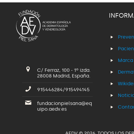
INFORM
Preven
Pacien
Marca
C/ Ferraz, 100 - 1º izda.
Dermat
28008 Madrid, España.
Wikid
915446284/915494145
Notici
fundacionpielsana@eq
Conta
uipo.aedv.es
AEDV © 2026. TODOS LOS DE