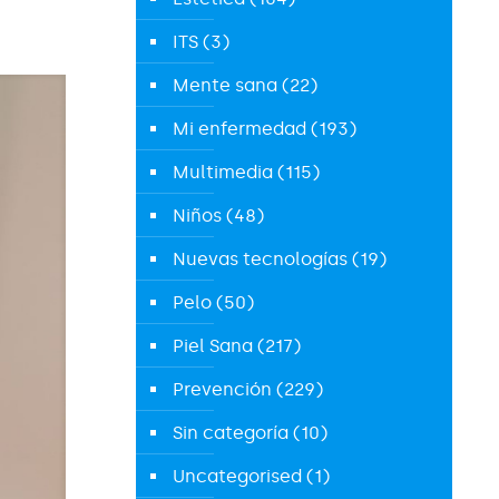
ITS
(3)
Mente sana
(22)
Mi enfermedad
(193)
Multimedia
(115)
Niños
(48)
Nuevas tecnologías
(19)
Pelo
(50)
Piel Sana
(217)
Prevención
(229)
Sin categoría
(10)
Uncategorised
(1)