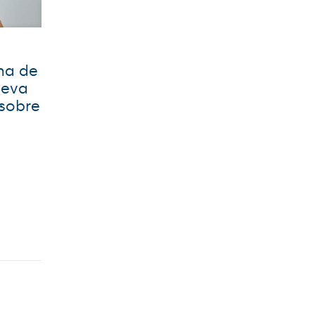
na de
ueva
 sobre