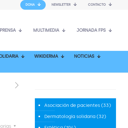
DONA
NEWSLETTER
CONTACTO
PRENSA
MULTIMEDIA
JORNADA FPS
OLIDARIA
WIKIDERMA
NOTICIAS
Asociación de pacientes
(33)
Dermatología solidaria
(32)
orias
Estética
(104)