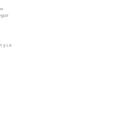
on
eguir
n y La