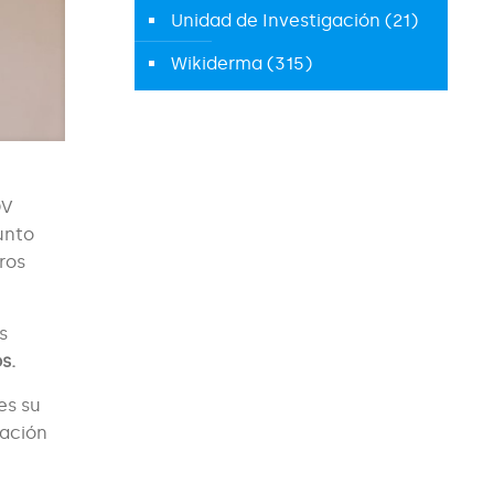
Unidad de Investigación
(21)
Wikiderma
(315)
DV
junto
ros
s
s.
es su
uación