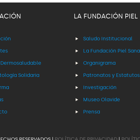
ACIÓN
LA FUNDACIÓN PIEL
ción
Saludo Institucional
tes
La Fundación Piel Sana
 Dermosaludable
Organigrama
ología Solidaria
Patronatos y Estatutos
erma
Investigación
as
Museo Olavide
cto
Prensa
RECHOS RESERVADOS |
POLÍTICA DE PRIVACIDAD
|
POLÍTI