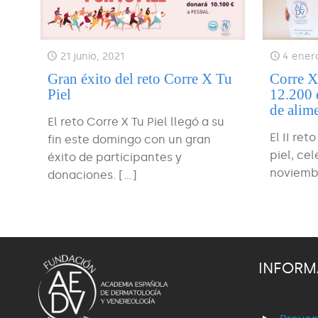
21 junio, 2021
4 ener
Gran éxito del reto Corre X Tu
Corre X
Piel
12.200 
de alim
El reto Corre X Tu Piel llegó a su
El II ret
fin este domingo con un gran
piel, ce
éxito de participantes y
noviemb
donaciones.
[…]
INFORM