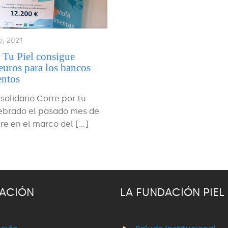
o, 2021
 Tu Piel consigue
euros para los bancos
entos
o solidario Corre por tu
lebrado el pasado mes de
re en el marco del
[…]
ACIÓN
LA FUNDACIÓN PIEL