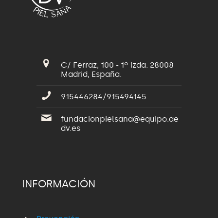
C/ Ferraz, 100 - 1º izda. 28008
Madrid, España.
915446284/915494145
fundacionpielsana@equipo.ae
dv.es
INFORMACIÓN