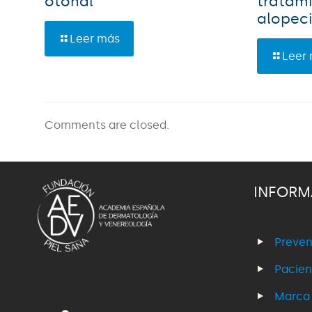
otoñal
tratami
alopec
Leer más
Leer
Comments are closed.
INFORM
Preven
Pacien
Marca