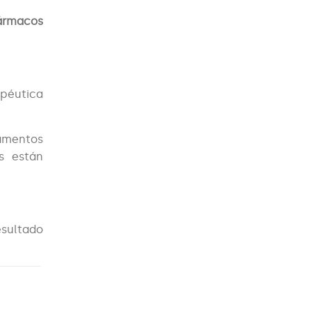
fármacos
péutica
amentos
es están
esultado