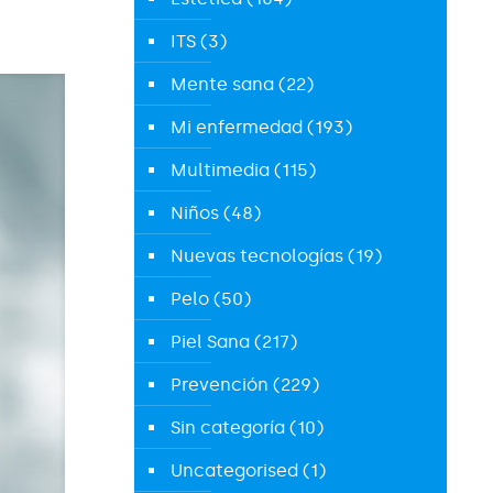
ITS
(3)
Mente sana
(22)
Mi enfermedad
(193)
Multimedia
(115)
Niños
(48)
Nuevas tecnologías
(19)
Pelo
(50)
Piel Sana
(217)
Prevención
(229)
Sin categoría
(10)
Uncategorised
(1)