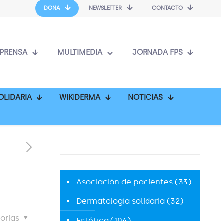
DONA
NEWSLETTER
CONTACTO
PRENSA
MULTIMEDIA
JORNADA FPS
OLIDARIA
WIKIDERMA
NOTICIAS
Asociación de pacientes
(33)
Dermatología solidaria
(32)
orias
Estética
(104)