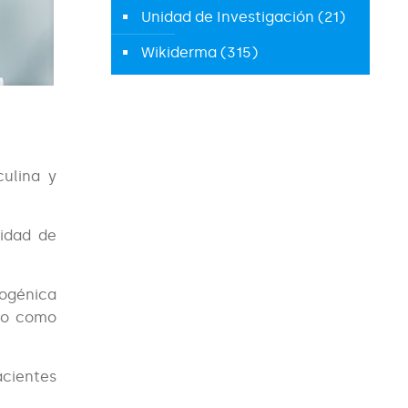
Unidad de Investigación
(21)
Wikiderma
(315)
ulina y
sidad de
rogénica
l o como
acientes