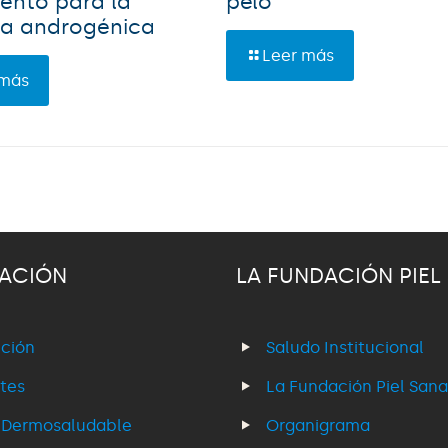
ento para la
pelo
ia androgénica
Leer más
 más
ACIÓN
LA FUNDACIÓN PIEL
ción
Saludo Institucional
tes
La Fundación Piel Sana
 Dermosaludable
Organigrama