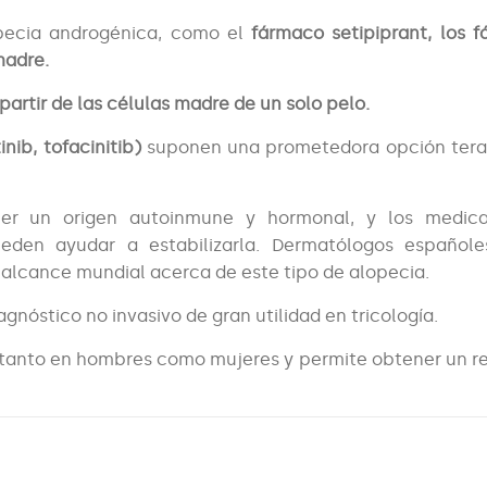
opecia androgénica, como el
fármaco setipiprant, los 
madre.
partir de las células madre de un solo pelo.
inib, tofacinitib)
suponen una prometedora opción tera
er un origen autoinmune y hormonal, y los medic
ueden ayudar a estabilizarla. Dermatólogos español
l alcance mundial acerca de este tipo de alopecia.
gnóstico no invasivo de gran utilidad en tricología.
l tanto en hombres como mujeres y permite obtener un r